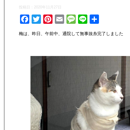
投稿日：
2020年11月27日
F
T
Pi
E
M
Li
共
a
wi
nt
m
e
n
有
梅は、昨日、午前中、通院して無事抜糸完了しました
c
tt
er
ail
ss
e
e
er
e
a
b
st
g
o
e
o
k