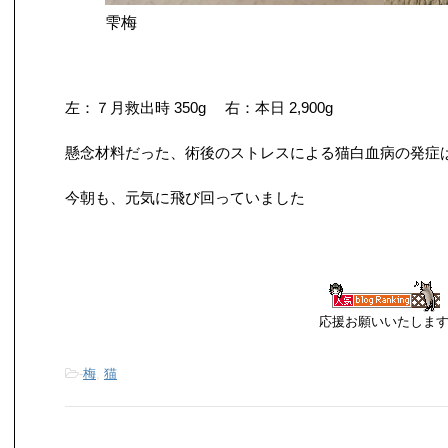
雫梅
左：７月救出時 350g 右：本日 2,900g
懸念材料だった、術後のストレスによる猫白血病の発症
今朝も、元気に飛び回っていました
応援お願いいたしま
-
梅
,
猫